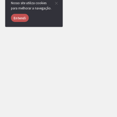
Nosso site utiliza cookies
para melhorar a navegação.
Entendi
RotomBot
NPC
28/06/2020 às
17:09
[DR] Thiago Nunes, Jeidel, Hurricane, Reynaldo Darison Luc
Kirigon, [POP!] Th1rdo e Helder venceram a competição, par
Uma medalha foi adicionada a seus perfis.