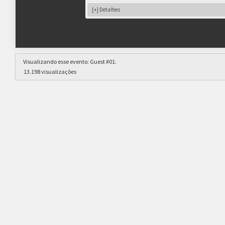
[+] Detalhes
sendo a postagem de replays obrigatória para 
Visualizando esse evento:
Guest #01
.
13.198 visualizações