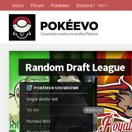
Início
Fórum
Pokédex
Discord
(
)
100+
Random Draft League
POKÉMON SHOWDOWN
Single Battle 6x6
SS OU
MODELOS
Partidas
BO
3