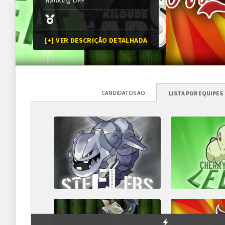
Ranking OFF
[+] VER DESCRIÇÃO DETALHADA
CANDIDATOS AO DRAFT
(51)
LISTA POR EQUIPES
Programação
Abertura das inscrições
10/05/2020
às
15h00 (G
Sorteio das chaves
17/05/2020 (previsão*)
*Conforme cronograma da 
Prazo para cada fase/rodada
7 dias
---
---
---
---
Inscrições