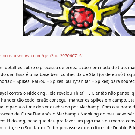
pokemonshowdown.com/gen2ou-2070607161
m detalhes sobre o processo de preparação nem nada do tipo, mas
do dia. Essa é uma base bem conhecida de Stall (onde eu só troquei 
orlax + Spikes, Raikou + Spikes, ou Tyranitar + Spikes) para sobre
ayei contra o Nidoking… ele revelou Thief + LK, então não pensei
 Thunder tão cedo, então consegui manter os Spikes em campo. Sta
que impedia o time de ser quebrado por Machamp. Com o suporte d
m sweep de CurseTtar após o Machamp / Nidoking do meu adversári
bem Nidoking, acho que deu pra fazer um jogo mais ou menos conv
torto, se o Snorlax do Inder pegasse vários críticos de Double-