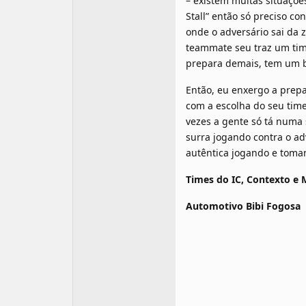
– existem muitas situações
Stall” então só preciso co
onde o adversário sai da 
teammate seu traz um time
prepara demais, tem um b
Então, eu enxergo a prep
com a escolha do seu time
vezes a gente só tá numa 
surra jogando contra o ad
autêntica jogando e toma
Times do IC, Contexto e M
Automotivo Bibi Fogosa