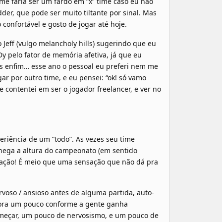
 me faria ser um fardo em “x” time caso eu não
er, que pode ser muito tiltante por sinal. Mas
onfortável e gosto de jogar até hoje.
 Jeff (vulgo melancholy hills) sugerindo que eu
y pelo fator de memória afetiva, já que eu
as enfim… esse ano o pessoal eu preferi nem me
ar por outro time, e eu pensei: “ok! só vamo
 contentei em ser o jogador freelancer, e ver no
riência de um “todo”. As vezes seu time
 chega a altura do campeonato (em sentido
lgação! É meio que uma sensação que não dá pra
ervoso / ansioso antes de alguma partida, auto-
lhora um pouco conforme a gente ganha
omeçar, um pouco de nervosismo, e um pouco de