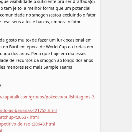
 visibilidade o suficiente pra ser draftada(o)
ão tem jeito, a melhor forma que um potencial
 comunidade no smogon (estou excluindo o fator
 teve seus altos e baixos, embora o fator
nda gosto muito) de fazer um lurk ocasional em
un do Baril em época de World Cup ou tretas em
 longo dos anos. Pena que hoje em dia esses
dade de recursos da smogon ao longo dos anos
des menores (ex: mais Sample Teams
e:
w.tapatalk.com/groups/pokeevo/bullshitagens-3-
ando-as-bananas-t21752.html
matchup-t20537.html
petitivo-de-rse-t20648.html
l