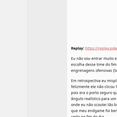
Replay:
https://replay.
Eu não vou entrar muito e
escolha desse time do fim 
engrenagens ofensivas (Sn
Em retrospectiva eu mispl
felizmente ele não clicou
pois era o porto seguro 
ângulo realístico para u
onde eu não scoutei tão 
que meu endgame foi bem 
certo no fim do dia.