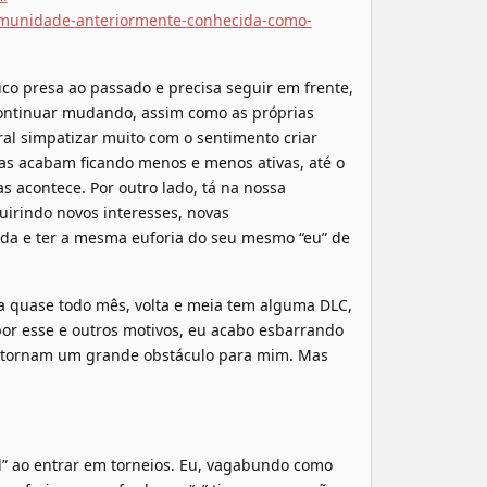
omunidade-anteriormente-conhecida-como-
o presa ao passado e precisa seguir em frente,
ontinuar mudando, assim como as próprias
al simpatizar muito com o sentimento criar
ias acabam ficando menos e menos ativas, até o
 acontece. Por outro lado, tá na nossa
uirindo novos interesses, novas
ida e ter a mesma euforia do seu mesmo “eu” de
 quase todo mês, volta e meia tem alguma DLC,
por esse e outros motivos, eu acabo esbarrando
se tornam um grande obstáculo para mim. Mas
l” ao entrar em torneios. Eu, vagabundo como