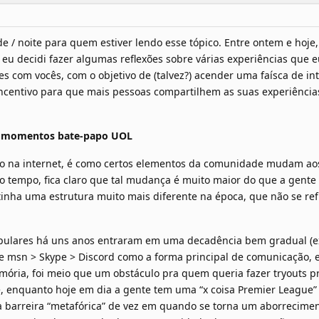
rde / noite para quem estiver lendo esse tópico. Entre ontem e hoj
, eu decidi fazer algumas reflexões sobre várias experiências que 
 com vocês, com o objetivo de (talvez?) acender uma faísca de int
centivo para que mais pessoas compartilhem as suas experiênci
.
e momentos bate-papo UOL
o na internet, é como certos elementos da comunidade mudam aos
do tempo, fica claro que tal mudança é muito maior do que a gente
inha uma estrutura muito mais diferente na época, que não se ref
ulares há uns anos entraram em uma decadência bem gradual (ex
e msn > Skype > Discord como a forma principal de comunicação, 
ória, foi meio que um obstáculo pra quem queria fazer tryouts pr
, enquanto hoje em dia a gente tem uma “x coisa Premier League” 
a barreira “metafórica” de vez em quando se torna um aborrecimen