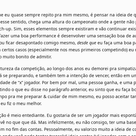
ue eu quase sempre repito pra mim mesmo, é pensar na ideia de qu
 Nesse sentido, chega uma altura do campeonato onde a gente não 
h-up. Sim, esses elementos sempre existiram e vão continuar exi
fazer uma boa performance é desenvolver uma sensação boa de aut
ou ficar desapontado comigo mesmo,
desde que
eu faça uma boa pa
m certos casos (especialmente nos meus primeiros competindo) e
o muito bonito de admitir.
tureza da competição, ao longo dos anos eu demorei pra simpati
 se preparando, e também tem a intenção de vencer, então em uma 
idade de “x” jogador. Por bem por mal, uma pessoa ganha, e uma 
ndo o que eu disse no parágrafo anterior, eu sinto que eu faça b
po pra me preparar & cuidar de mim mesmo, eu posso aceitar tant
eu fiz o meu melhor.
o é meio entediante. Eu gostaria de ser um jogador mais espontâ
 vê no que que dá. Mas infelizmente, eu não consigo, ter uma base 
m no fim das contas. Pessoalmente, eu valorizo muito a ideia de co