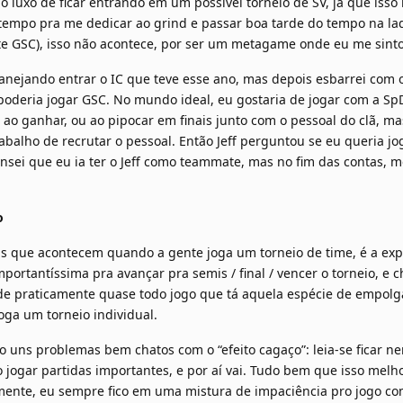
o luxo de ficar entrando em um possível torneio de SV, já que isso
tempo pra me dedicar ao grind e passar boa tarde do tempo na ladd
 GSC), isso não acontece, por ser um metagame onde eu me sinto c
lanejando entrar o IC que teve esse ano, mas depois esbarrei com o
 poderia jogar GSC. No mundo ideal, eu gostaria de jogar com a SpD
ao ganhar, ou ao pipocar em finais junto com o pessoal do clã, m
balho de recrutar o pessoal. Então Jeff perguntou se eu queria jog
nsei que eu ia ter o Jeff como teammate, mas no fim das contas, me
o
s que acontecem quando a gente joga um torneio de time, é a expe
portantíssima pra avançar pra semis / final / vencer o torneio, e
onde praticamente quase todo jogo que tá aquela espécie de empo
oga um torneio individual.
ho uns problemas bem chatos com o “efeito cagaço”: leia-se ficar n
o jogar partidas importantes, e por aí vai. Tudo bem que isso me
mente, eu sempre fico em uma mistura de impaciência pro jogo c