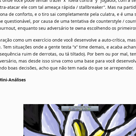
 onde você pode tentar trazer”x” ideia contra “y” jogador, com a se
ntra-atacar ele com tal ameaça rápida / stallbreaker”. Mas na parti
zona de conforto, e o tiro sai completamente pela culatra, e é u
 questionável, por causa de uma tentativa de counterstyle / coun
urnout, enquanto seu adversário te owna escolhendo os primeiros 
aração como um exercício onde você desenvolve a auto-crítica, m
. Tem situações onde a gente testa “x” time demais, e acaba achan
sequência ruim de derrotas, ou tá tiltado). Por bem ou por mal, 
versário, mas desde isso sirva como uma base para você desenvolve
ndo boas decisões, acho que não tem nada do que se arrepender.
ini-Análises