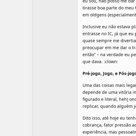
eu sou, não posso me dar 
tirasse boa parte do meu 
em oldgens (especialmente
Inclusive eu não estava p
entrasse no IC, já que eu
quase sempre me divertia 
preocupar em me dar o tra
então” – na verdade eu pe
que dava. :clown:
Pré-jogo, Jogo, e Pós-jog
Uma das coisas mais legai
depende de uma vitória im
figurado e literal, heh) 
replicar, quando alguém j
Dito isso, até hoje eu ten
cobrança, fator pressão a
experiência, mas pessoal