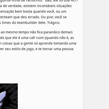
guinte linha de raciocínio: “uau, ele só usa HO /
da de verdade, existem incontáveis situações
ma sensação bem bosta quando você, ou um
terteam que deu errado. Ou pior, você se
times do teambuilder dele. Trágico.
as ao mesmo tempo não fica paranóico demais
do que ele é uma call ruim (quando não é, as
tem coisas que a gente só aprende tomando uma
r seu estilo de jogo, e te tornar uma pessoa