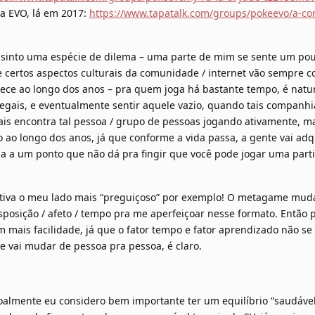
da EVO, lá em 2017:
https://www.tapatalk.com/groups/pokeevo/a-c
into uma espécie de dilema – uma parte de mim se sente um pouc
ertos aspectos culturais da comunidade / internet vão sempre c
ce ao longo dos anos – pra quem joga há bastante tempo, é natur
egais, e eventualmente sentir aquele vazio, quando tais companh
s encontra tal pessoa / grupo de pessoas jogando ativamente, mas
o longo dos anos, já que conforme a vida passa, a gente vai adq
ga a um ponto que não dá pra fingir que você pode jogar uma part
tiva o meu lado mais “preguiçoso” por exemplo! O metagame muda
isposição / afeto / tempo pra me aperfeiçoar nesse formato. Então 
m mais facilidade, já que o fator tempo e fator aprendizado não 
e vai mudar de pessoa pra pessoa, é claro.
oalmente eu considero bem importante ter um equilíbrio “saudáve