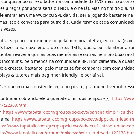
conquista bons resultados na comunidade da EVO, mas não consegue
s à regra por agora seria o TNDT, e olhe lá). Mas no fim do dia, n
 de entrar em uma WCoP ou SPL da vida, seria jogando bastante na
 mas isso é conversa para outro dia. Cada “era” de cada comunidade
s vezes.
ra, seja por curiosidade ou pela memória afetiva, eu curtia (e ai
O, fazer uma nova leitura de certos RMTs, guias, ou relembrar a r
a tentar reviver algumas boas memórias (e outras nem tão boas) ao
is incomuns, pelo menos na comunidade BR. Ironicamente, a quali
o e cresceu bastante, pelo menos se for comparar com comunida
lays & tutores mais beginner-friendly), e por aí vai.
icos
que eu mais gostei de ler, a propósito, pra quem tiver interess
continuar cobrando ele o guia até o fim dos tempos -_-):
https://ww
1-t22303.html
P:
https://www.tapatalk.com/groups/pokeevo/banana-time-1-cultiv
 Tama:
https://www.tapatalk.com/groups/pokeevo/dppt-ou-1-lead-
tps://www.tapatalk.com/groups/pokeevo/adv-ou-1-introdu-o-ao-com
ps://www.tapatalk.com/groups/pokeevo/xy-ru-la-dryade-t22138.htm