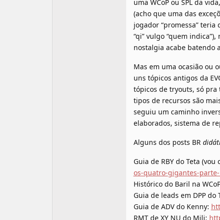
uma WCoP ou SPL da vida, 
(acho que uma das exceçõe
jogador “promessa” teria
“qi” vulgo “quem indica”),
nostalgia acabe batendo a
Mas em uma ocasião ou out
uns tópicos antigos da EV
tópicos de tryouts, só pr
tipos de recursos são ma
seguiu um caminho invers
elaborados, sistema de rep
Alguns dos posts BR
didát
Guia de RBY do Teta (vou 
os-quatro-gigantes-parte-
Histórico do Baril na WCo
Guia de leads em DPP do
Guia de ADV do Kenny:
ht
RMT de XY NU do Mili:
htt