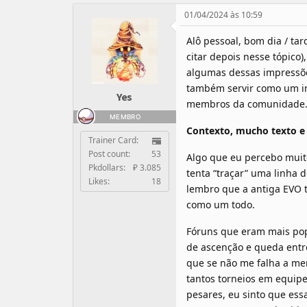
01/04/2024 às 10:59
Alô pessoal, bom dia / ta
citar depois nesse tópico)
algumas dessas impressões
também servir como um in
Yes
membros da comunidade
MEMBRO
Contexto, mucho texto 
Trainer Card:
Post count:
53
Algo que eu percebo muit
Pkdollars:
₽ 3.085
tenta “traçar” uma linha 
Likes:
18
lembro que a antiga EVO t
como um todo.
Fóruns que eram mais pop
de ascenção e queda entr
que se não me falha a mem
tantos torneios em equipe
pesares, eu sinto que ess