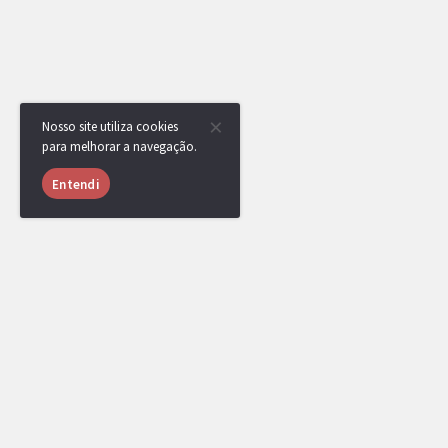
Nosso site utiliza cookies
para melhorar a navegação.
Entendi
USUÁRIOS ONLINE
905 usuários online nas últimas 24 horas (27 mem
TSC
,
LiTe
,
mipc
,
bewgkugm
,
Shadowfi
,
JP
Mafrazinho
,
Jeidel
,
andrefurry
,
deedzin
,
[DR
Hiidan
,
lcalvex
,
ZeroTwo.
,
[DR] CaCaTuA
,
l