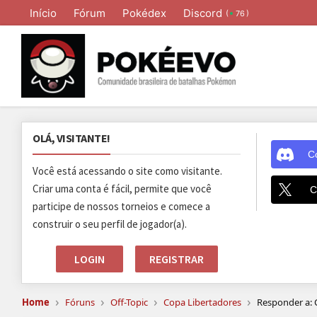
Início
Fórum
Pokédex
Discord
(
)
76
OLÁ, VISITANTE!
C
Você está acessando o site como visitante.
Criar uma conta é fácil, permite que você
C
participe de nossos torneios e comece a
construir o seu perfil de jogador(a).
LOGIN
REGISTRAR
›
›
›
›
Home
Fóruns
Off-Topic
Copa Libertadores
Responder a: 